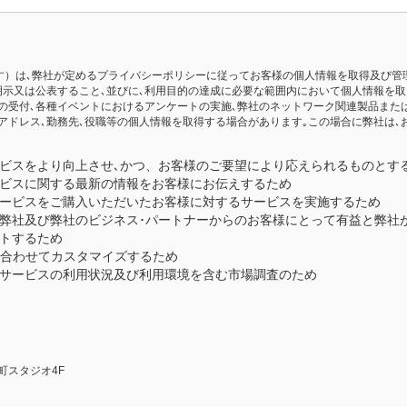
といいます）は､弊社が定めるプライバシーポリシーに従ってお客様の個人情報を取得及び
示又は公表すること､並びに､利用目的の達成に必要な範囲内において個人情報を取り
の受付､各種イベントにおけるアンケートの実施､弊社のネットワーク関連製品または
アドレス､勤務先､役職等の個人情報を取得する場合があります｡この場合に弊社は
ビスをより向上させ､かつ、お客様のご要望により応えられるものとす
ビスに関する最新の情報をお客様にお伝えするため
ービスをご購入いただいたお客様に対するサービスを実施するため
ど弊社及び弊社のビジネス･パートナーからのお客様にとって有益と弊社
トするため
に合わせてカスタマイズするため
サービスの利用状況及び利用環境を含む市場調査のため
浜町スタジオ4F